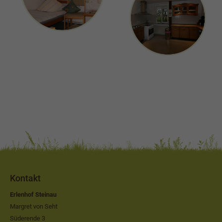
Kontakt
Erlenhof Steinau
Margret von Seht
Süderende 3